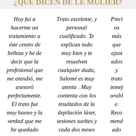
¿QUÉ DICEN DE LE MULIER?
P
N
Hoy fui a
Trato excelente, y
Preci
r
e
e
x
hacerme un
personal
os
v
t
tratamiento a
cualificado. Te
más
i
éste centro de
explican todo
que
o
belleza y he de
muy bien y te
ajust
u
decir que la
resuelven
ados
s
profesional que
cualquier duda,
y
me atendió, me
Salomé es muy
trato
asesoró
atenta . Muy
inmej
perfectamente.
contenta con los
orabl
El trato fue
resultados de la
e.
muy bueno y la
depilación láser,
Reco
verdad que me
sesiones sueltas y
mend
he quedado
cada dos meses
ado