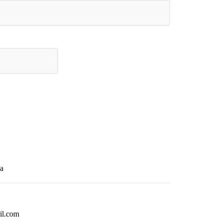
a
il.com