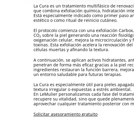
La Cura es un tratamiento multifásico de renovac
que combina exfoliación química, hidratación inten
Está especialmente indicado como primer paso an
estético o como ritual de reinicio cutáneo.
El protocolo comienza con una exfoliación Carbox,
CO₂ sobre la piel generando una reacción fisiológ
oxigenación celular, mejora la microcirculación y 
toxinas. Esta exfoliación acelera la renovación de
células muertas y afinando la textura.
A continuación, se aplican activos hidratantes, a
penetran de forma más eficaz gracias a la piel re
ingredientes restauran la función barrera, mejor
un entorno saludable para futuras terapias.
La Cura es especialmente útil para pieles apagad
textura irregular o expuestas a estrés ambiental.
En LeMulier personalizamos cada fase del tratamie
recupere su vitalidad, sino que quede plenamente
aprovechar cualquier tratamiento posterior con ma
Solicitar asesoramiento gratuito