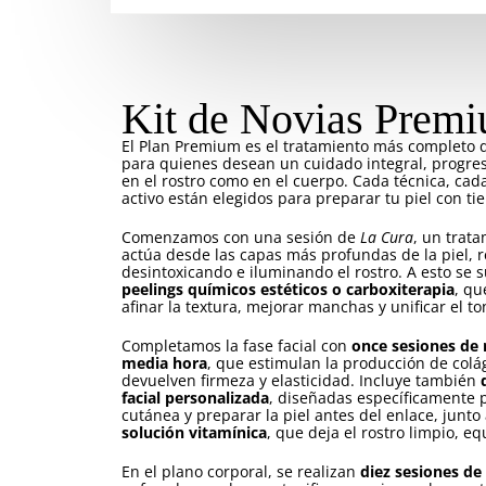
Kit de Novias Prem
El Plan Premium es el tratamiento más completo d
para quienes desean un cuidado integral, progresi
en el rostro como en el cuerpo. Cada técnica, cada
activo están elegidos para preparar tu piel con ti
Comenzamos con una sesión de
La Cura
, un trata
actúa desde las capas más profundas de la piel, 
desintoxicando e iluminando el rostro. A esto se
peelings químicos estéticos o carboxiterapia
, qu
afinar la textura, mejorar manchas y unificar el t
Completamos la fase facial con
once sesiones de 
media hora
, que estimulan la producción de colá
devuelven firmeza y elasticidad. Incluye también
facial personalizada
, diseñadas específicamente p
cutánea y preparar la piel antes del enlace, junt
solución vitamínica
, que deja el rostro limpio, e
En el plano corporal, se realizan
diez sesiones de