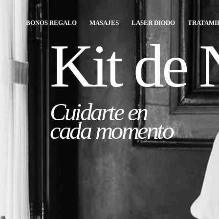
Ir
al
BONOS REGALO
MASAJES
LASER DIODO
TRATAMI
contenido
Kit de
Cuidarte en
cada momento