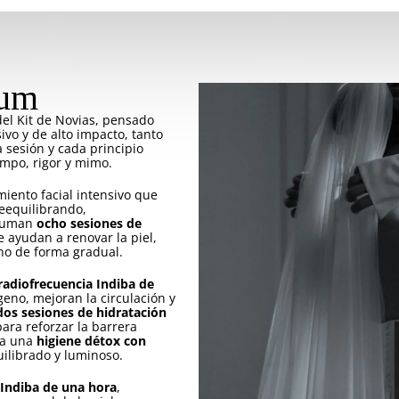
ium
el Kit de Novias, pensado
vo y de alto impacto, tanto
 sesión y cada principio
empo, rigor y mimo.
miento facial intensivo que
reequilibrando,
 suman
ocho sesiones de
e ayudan a renovar la piel,
ono de forma gradual.
radiofrecuencia Indiba de
geno, mejoran la circulación y
dos sesiones de hidratación
ara reforzar la barrera
o a una
higiene détox con
quilibrado y luminoso.
 Indiba de una hora
,